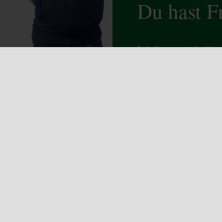
Du hast F
Ich freue mich übe
ZUM KONTAKT