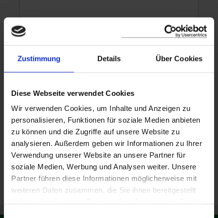
Zustimmung
Details
Über Cookies
Diese Webseite verwendet Cookies
Wir verwenden Cookies, um Inhalte und Anzeigen zu
CAPTCHA
personalisieren, Funktionen für soziale Medien anbieten
Diese Sicherheitsfrage überprüft, ob Sie ein menschlicher
zu können und die Zugriffe auf unsere Website zu
Besucher sind und verhindert automatisches Spamming.
analysieren. Außerdem geben wir Informationen zu Ihrer
Verwendung unserer Website an unsere Partner für
soziale Medien, Werbung und Analysen weiter. Unsere
Partner führen diese Informationen möglicherweise mit
weiteren Daten zusammen, die Sie ihnen bereitgestellt
haben oder die sie im Rahmen Ihrer Nutzung der Dienste
gesammelt haben.
E