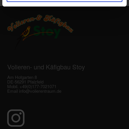
Volieren- und Käfigbau Stoy
Am Hofgarten 8
DE-56291 Pfalzfeld
Mobil. +49(0)177-7021071
Email info@volierentraum.de