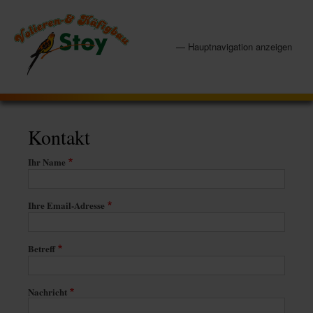
Direkt
zum
Inhalt
— Hauptnavigation anzeigen
Hauptnavigation
Volieren
Service
Galerie
Kontakt
Extras
FAQ
Datenschutz
Impressum
Kontakt
Ihr Name
Ihre Email-Adresse
Betreff
Nachricht